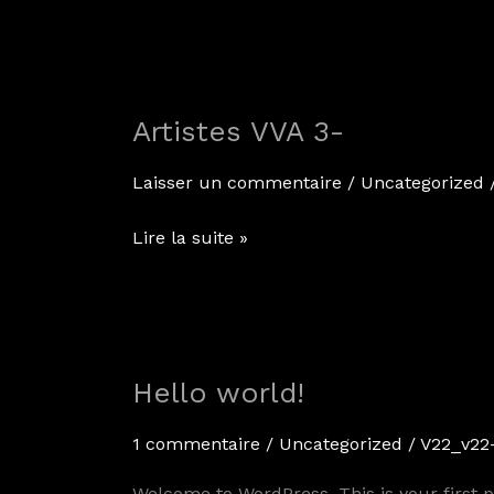
Artistes VVA 3-
Artistes
VVA
Laisser un commentaire
/
Uncategorized
3-
Lire la suite »
Hello world!
Hello
world!
1 commentaire
/
Uncategorized
/
V22_v22-
Welcome to WordPress. This is your first pos