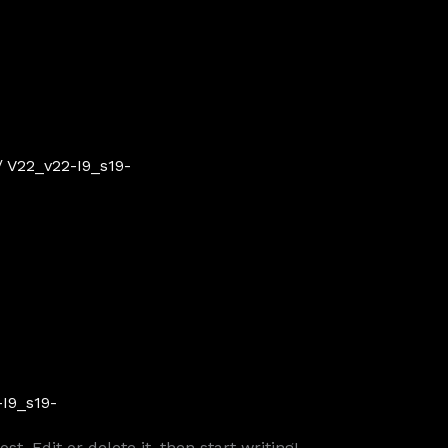
/
V22_v22-I9_s19-
I9_s19-
t. Edit or delete it, then start writing!