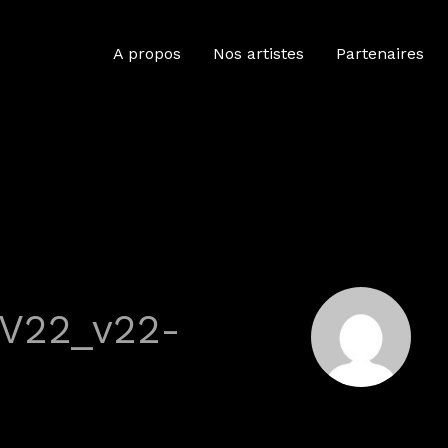
A propos
Nos artistes
Partenaires
 :V22_v22-